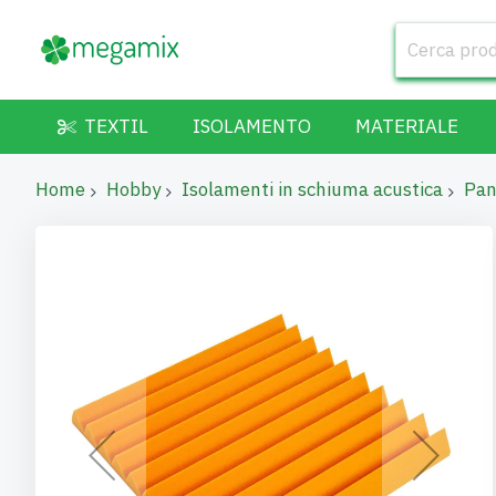
TEXTIL
ISOLAMENTO
MATERIALE
Home
Hobby
Isolamenti in schiuma acustica
Pan
Vai
alla
fine
della
galleria
di
immagini