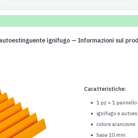
utoestinguente ignifugo — Informazioni sul pro
Caratteristiche:
1 pz = 1 pannel
ignifugo e autoe
colore arancione.
base 10 mm.