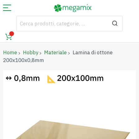
Home
Hobby
Materiale
Lamina di ottone
200x100x0,8mm
Vai
alla
fine
della
galleria
di
immagini