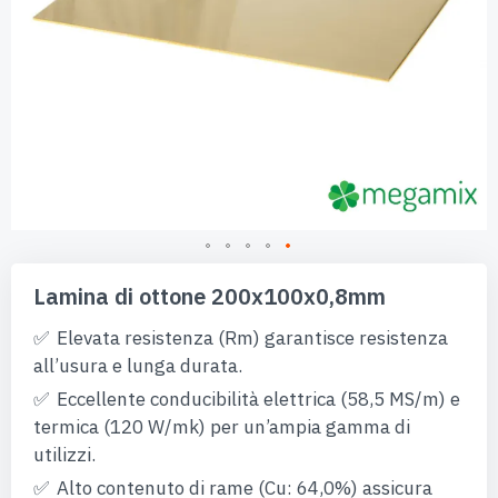
Vai
all'inizio
Lamina di ottone 200x100x0,8mm
della
galleria
Elevata resistenza (Rm) garantisce resistenza
di
all’usura e lunga durata.
immagini
Eccellente conducibilità elettrica (58,5 MS/m) e
termica (120 W/mk) per un’ampia gamma di
utilizzi.
Alto contenuto di rame (Cu: 64,0%) assicura