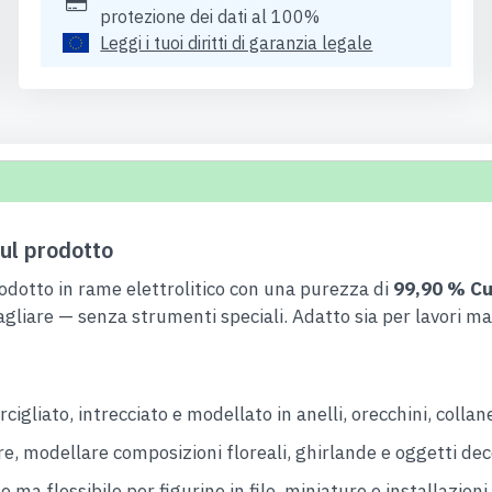
protezione dei dati al 100%
Leggi i tuoi diritti di garanzia legale
ul prodotto
odotto in rame elettrolitico con una purezza di
99,90 % C
agliare — senza strumenti speciali. Adatto sia per lavori man
rcigliato, intrecciato e modellato in anelli, orecchini, collane
e, modellare composizioni floreali, ghirlande e oggetti deco
ma flessibile per figurine in filo, miniature e installazioni 