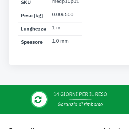
medp10p01
SKU
Informazioni
0.006500
Peso [kg]
1 m
Lunghezza
1,0 mm
Spessore
14 GIORNI PER IL RESO
Garanzia di rimborso