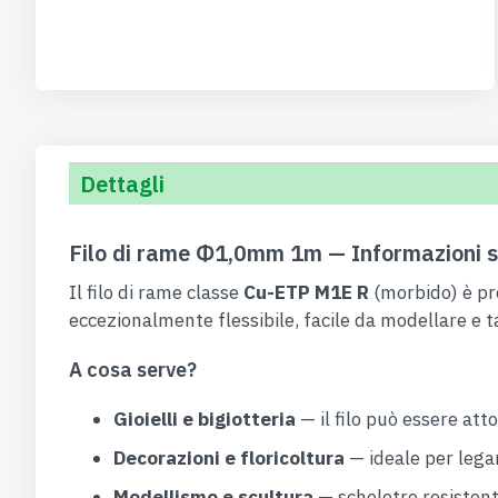
Dettagli
Filo di rame Φ1,0mm 1m — Informazioni s
Il filo di rame classe
Cu-ETP M1E R
(morbido) è pr
eccezionalmente flessibile, facile da modellare e t
A cosa serve?
Gioielli e bigiotteria
— il filo può essere atto
Decorazioni e floricoltura
— ideale per legar
Modellismo e scultura
— scheletro resistente 