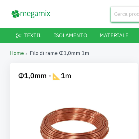
TEXTIL
ISOLAMENTO
MATERIALE
Home
Filo di rame Φ1,0mm 1m
Vai
alla
fine
della
galleria
di
immagini