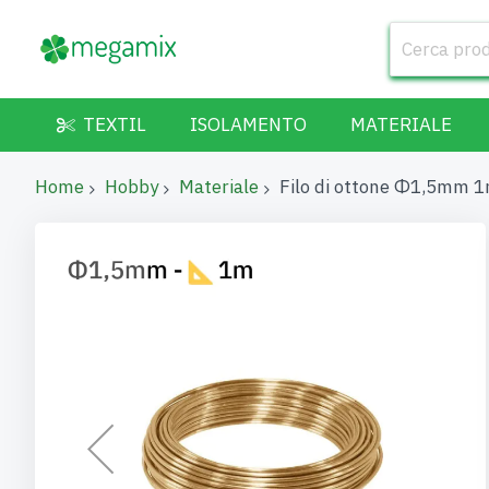
TEXTIL
ISOLAMENTO
MATERIALE
Home
Hobby
Materiale
Filo di ottone Φ1,5mm 
Vai
alla
fine
della
galleria
di
immagini