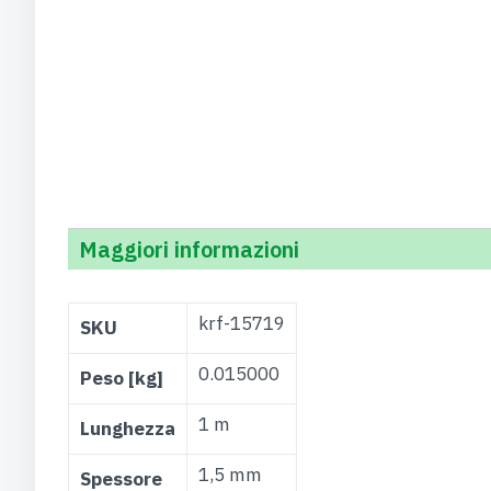
Maggiori informazioni
Maggiori
krf-15719
SKU
Informazioni
0.015000
Peso [kg]
1 m
Lunghezza
1,5 mm
Spessore