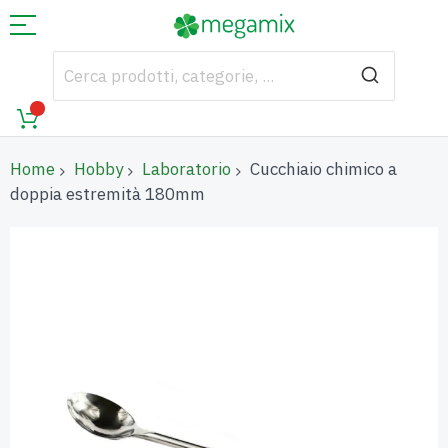
Home
Hobby
Laboratorio
Cucchiaio chimico a
doppia estremità 180mm
Vai
alla
fine
della
galleria
di
immagini