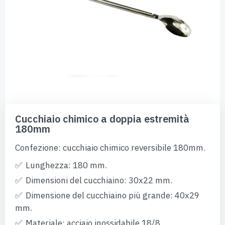
Vai
all'inizio
Cucchiaio chimico a doppia estremità
della
180mm
galleria
di
Confezione: cucchiaio chimico reversibile 180mm.
immagini
Lunghezza: 180 mm.
Dimensioni del cucchiaino: 30x22 mm.
Dimensione del cucchiaino più grande: 40x29
mm.
Materiale: acciaio inossidabile 18/8.