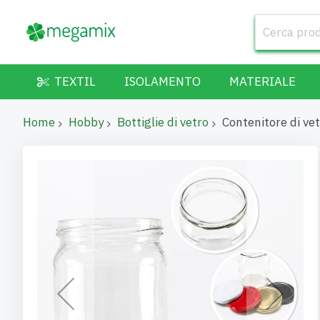
TEXTIL
ISOLAMENTO
MATERIALE
Home
Hobby
Bottiglie di vetro
Contenitore di ve
Vai
alla
fine
della
galleria
di
immagini