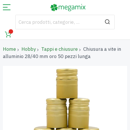
Home
Hobby
Tappi e chiusure
Chiusura a vite in
alluminio 28/40 mm oro 50 pezzi lunga
Vai
alla
fine
della
galleria
di
immagini