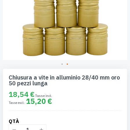
Vai
all'inizio
Chiusura a vite in alluminio 28/40 mm oro
della
50 pezzi lunga
galleria
di
18,54 €
immagini
15,20 €
QTÀ