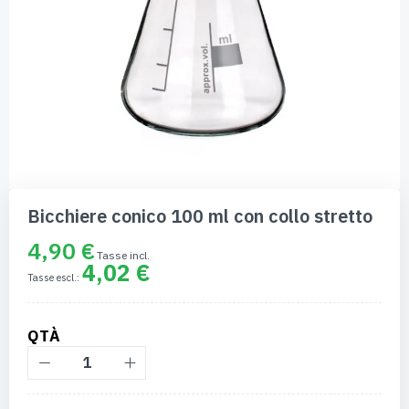
Vai
all'inizio
Bicchiere conico 100 ml con collo stretto
della
galleria
4,90 €
di
4,02 €
immagini
QTÀ