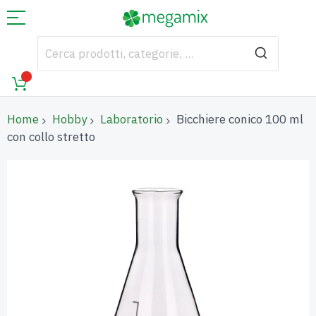
Home
Hobby
Laboratorio
Bicchiere conico 100 ml
con collo stretto
Vai
alla
fine
della
galleria
di
immagini