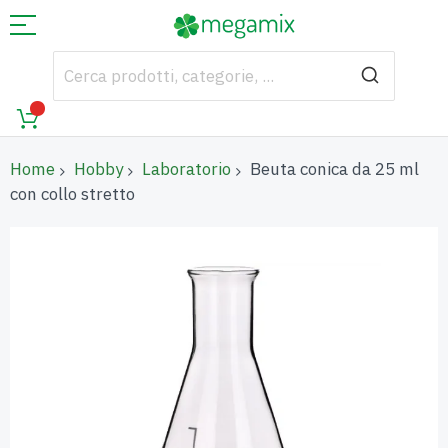
Home
Hobby
Laboratorio
Beuta conica da 25 ml
con collo stretto
Vai
alla
fine
della
galleria
di
immagini