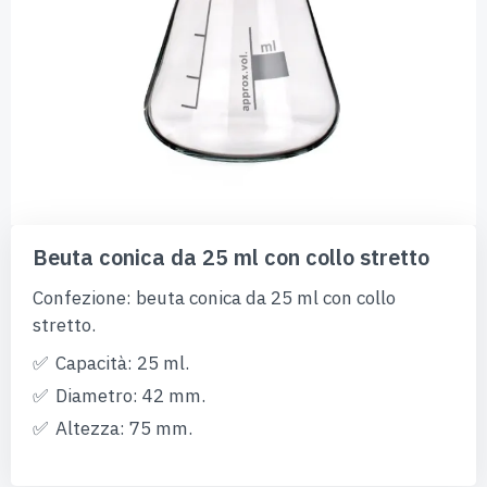
Vai
all'inizio
Beuta conica da 25 ml con collo stretto
della
galleria
Confezione: beuta conica da 25 ml con collo
di
stretto.
immagini
Capacità: 25 ml.
Diametro: 42 mm.
Altezza: 75 mm.