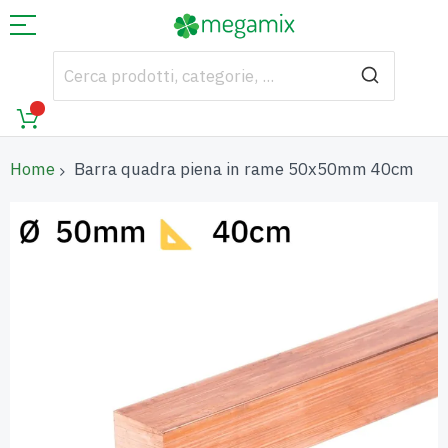
Home
Barra quadra piena in rame 50x50mm 40cm
Vai
alla
fine
della
galleria
di
immagini