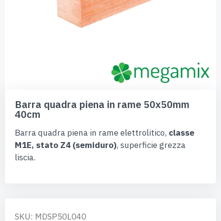
Vai
all'inizio
Barra quadra piena in rame 50x50mm
della
40cm
galleria
di
Barra quadra piena in rame elettrolitico,
classe
immagini
M1E, stato Z4 (semiduro)
, superficie grezza
liscia.
SKU: MDSP50L040