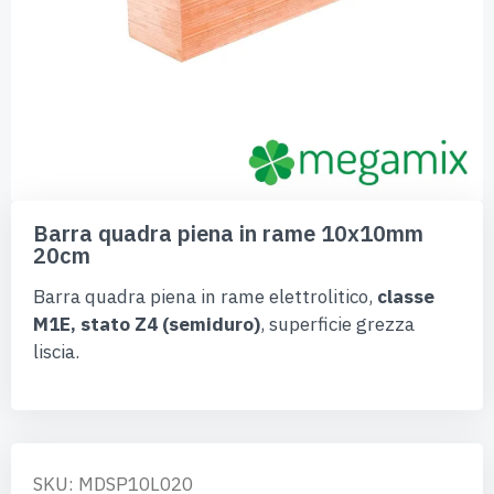
Vai
all'inizio
Barra quadra piena in rame 10x10mm
della
20cm
galleria
di
Barra quadra piena in rame elettrolitico,
classe
immagini
M1E, stato Z4 (semiduro)
, superficie grezza
liscia.
SKU: MDSP10L020