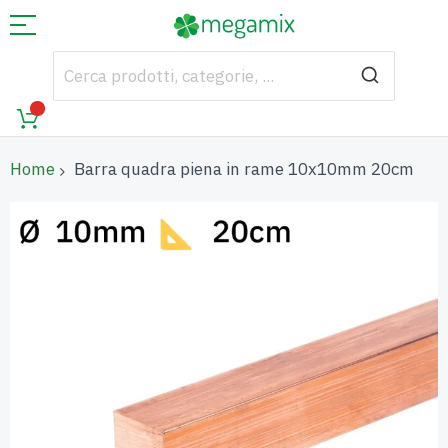
Home
Barra quadra piena in rame 10x10mm 20cm
Vai
alla
fine
della
galleria
di
immagini