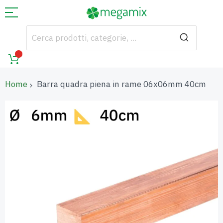
Home
Barra quadra piena in rame 06x06mm 40cm
Vai
alla
fine
della
galleria
di
immagini