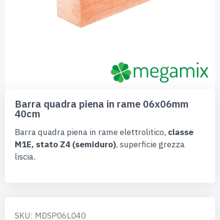
Vai
all'inizio
Barra quadra piena in rame 06x06mm
della
40cm
galleria
di
Barra quadra piena in rame elettrolitico,
classe
immagini
M1E, stato Z4 (semiduro)
, superficie grezza
liscia.
SKU: MDSP06L040