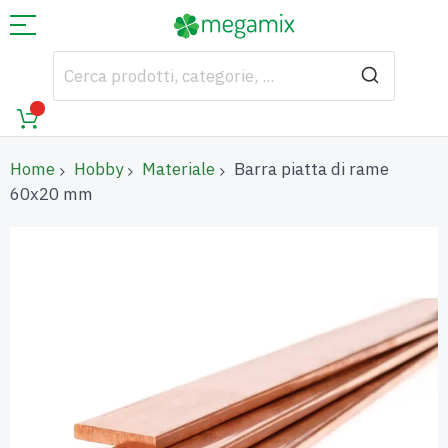
Home
Hobby
Materiale
Barra piatta di rame
60x20 mm
Vai
alla
fine
della
galleria
di
immagini