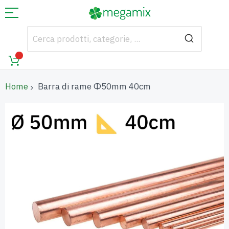
Home
Barra di rame Φ50mm 40cm
Vai
alla
fine
della
galleria
di
immagini