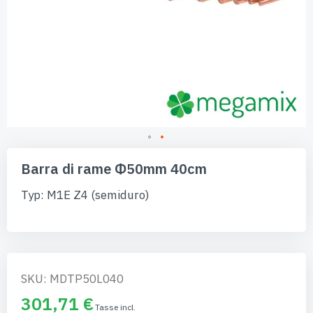
Vai
all'inizio
Barra di rame Φ50mm 40cm
della
galleria
Typ: M1E Z4 (semiduro)
di
immagini
SKU: MDTP50L040
301,71 €