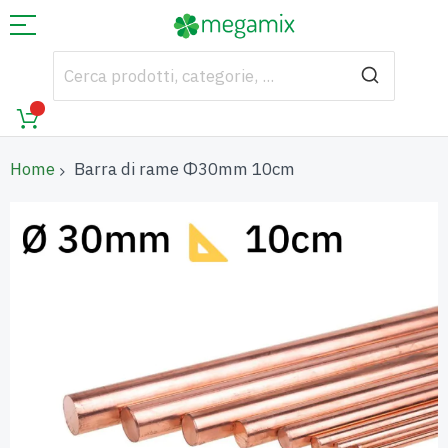
Home
Barra di rame Φ30mm 10cm
Vai
alla
fine
della
galleria
di
immagini