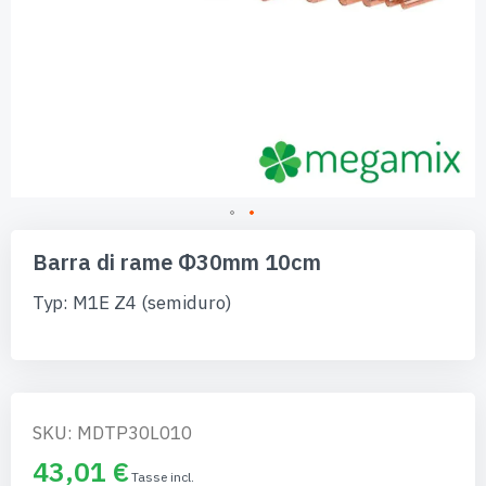
Vai
all'inizio
Barra di rame Φ30mm 10cm
della
galleria
Typ: M1E Z4 (semiduro)
di
immagini
SKU: MDTP30L010
43,01 €