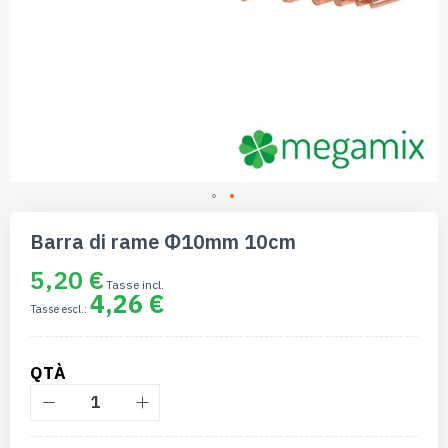
Vai
all'inizio
Barra di rame Φ10mm 10cm
della
galleria
5,20 €
di
4,26 €
immagini
QTÀ