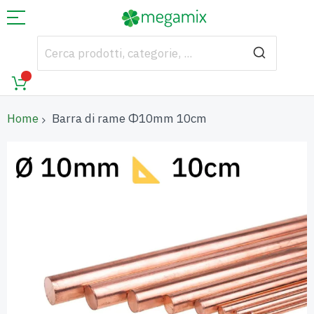
Home
Barra di rame Φ10mm 10cm
Vai
alla
fine
della
galleria
di
immagini