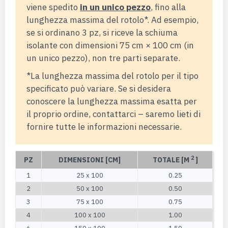
viene spedito
in un unico pezzo
, fino alla
lunghezza massima del rotolo*. Ad esempio,
se si ordinano 3 pz, si riceve la schiuma
isolante con dimensioni 75 cm × 100 cm (in
un unico pezzo), non tre parti separate.
*La lunghezza massima del rotolo per il tipo
specificato può variare. Se si desidera
conoscere la lunghezza massima esatta per
il proprio ordine, contattarci – saremo lieti di
fornire tutte le informazioni necessarie.
2
PZ
DIMENSIONI [CM]
TOTALE [M
]
1
25 x 100
0.25
2
50 x 100
0.50
3
75 x 100
0.75
4
100 x 100
1.00