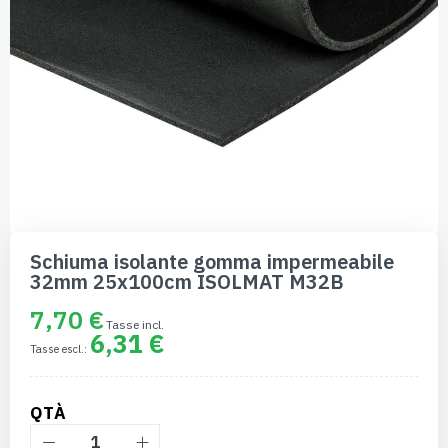
Vai
all'inizio
Schiuma isolante gomma impermeabile
della
32mm 25x100cm ISOLMAT M32B
galleria
di
7,70 €
immagini
6,31 €
QTÀ