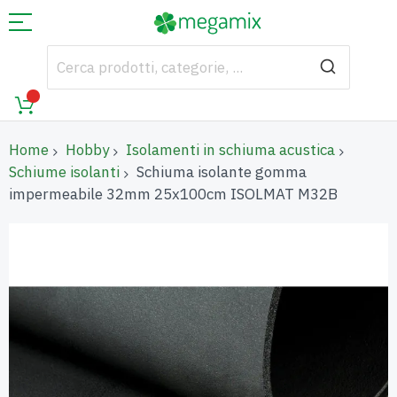
Home
Hobby
Isolamenti in schiuma acustica
Schiume isolanti
Schiuma isolante gomma
impermeabile 32mm 25x100cm ISOLMAT M32B
Vai
alla
fine
della
galleria
di
immagini