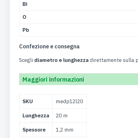
Bi
O
Pb
Confezione e consegna
Scegli
diametro e lunghezza
direttamente sulla p
Maggiori informazioni
Maggiori
SKU
medp12l20
Informazioni
Lunghezza
20 m
Spessore
1,2 mm