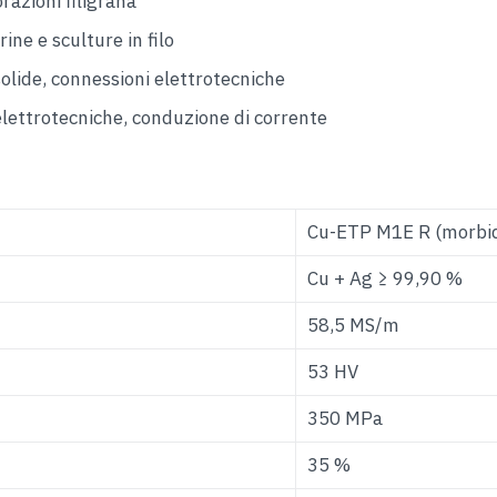
orazioni filigrana
ine e sculture in filo
olide, connessioni elettrotecniche
elettrotecniche, conduzione di corrente
Cu-ETP M1E R (morbi
Cu + Ag ≥ 99,90 %
58,5 MS/m
53 HV
350 MPa
35 %