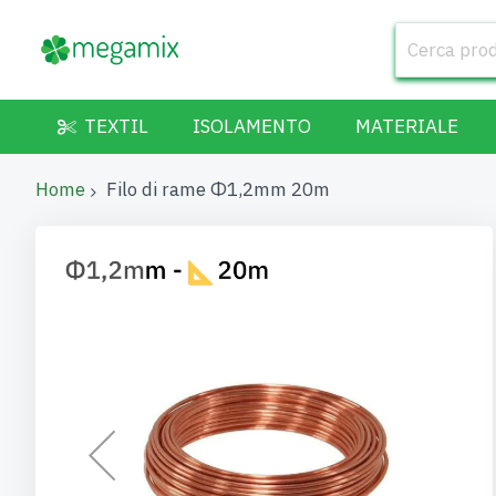
TEXTIL
ISOLAMENTO
MATERIALE
Home
Filo di rame Φ1,2mm 20m
Vai
alla
fine
della
galleria
di
immagini