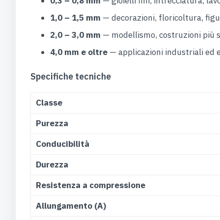
0,3 – 0,8 mm
— gioielli fini, intrecciatura, lav
1,0 – 1,5 mm
— decorazioni, floricoltura, figur
2,0 – 3,0 mm
— modellismo, costruzioni più s
4,0 mm e oltre
— applicazioni industriali ed 
Specifiche tecniche
Classe
Purezza
Conducibilità
Durezza
Resistenza a compressione
Allungamento (A)