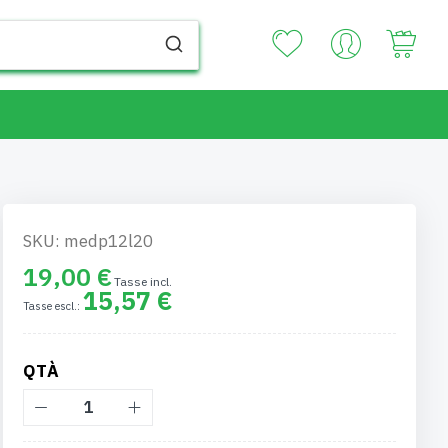
Your
SKU: medp12l20
19,00 €
15,57 €
QTÀ