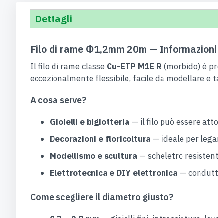
Dettagli
Filo di rame Φ1,2mm 20m — Informazioni 
Il filo di rame classe
Cu-ETP M1E R
(morbido) è pr
eccezionalmente flessibile, facile da modellare e t
A cosa serve?
Gioielli e bigiotteria
— il filo può essere atto
Decorazioni e floricoltura
— ideale per legar
Modellismo e scultura
— scheletro resistente 
Elettrotecnica e DIY elettronica
— conduttor
Come scegliere il diametro giusto?