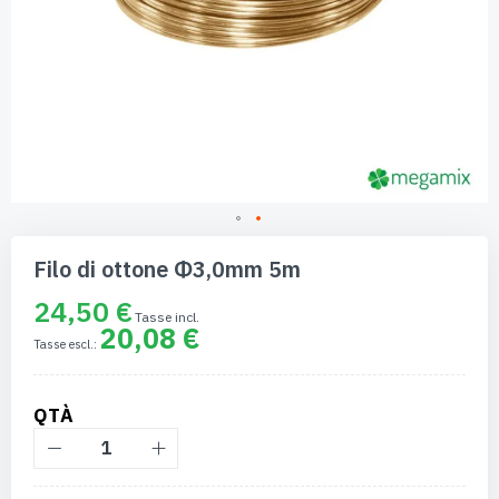
Vai
all'inizio
Filo di ottone Φ3,0mm 5m
della
galleria
24,50 €
di
20,08 €
immagini
QTÀ