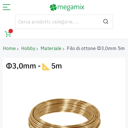
Home
Hobby
Materiale
Filo di ottone Φ3,0mm 5m
Vai
alla
fine
della
galleria
di
immagini